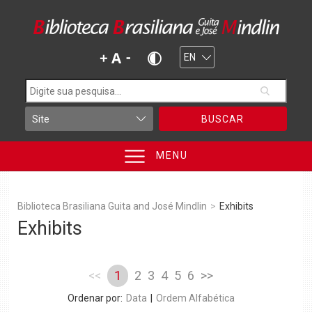
BUSCAR
MENU
Biblioteca Brasiliana Guita and José Mindlin
>
Exhibits
Exhibits
<<
1
2
3
4
5
6
>>
Ordenar por:
Data
|
Ordem Alfabética