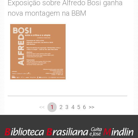
Exposição sobre Alfredo Bosi ganha
nova montagem na BBM
<<
1
2
3
4
5
6
>>